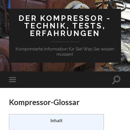
DER KOMPRESSOR -
TECHNIK, TESTS,
ERFAHRUNGEN
Komprimierte Information für Sie! Was Sie wissen
müssen!
Suchfe
Mobile-
ein-/a
Menü
ein-/ausblenden
Kompressor-Glossar
Inhalt