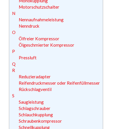
Monokupplung
Motorschutzschalter
N
Nennaufnahmeleistung
Nenndruck
O
Ölfreier Kompressor
Ölgeschmierter Kompressor
P
Pressluft
Q
R
Reduzieradapter
Reifendruckmesser oder Reifenfüllmesser
Rückschlagventil
S
Saugleistung
Schlagschrauber
Schlauchkupplung
Schraubenkompressor
Schnellkupplung