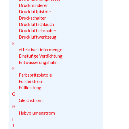
Druckminderer
Druckluftpistole
Druckschalter
Druckluftschlauch
Druckluftschrauber
Druckluftwerkzeug
E
effektive Liefermenge
Einstufige Verdichtung
Entwässerungshahn
F
Farbspritzpistole
Förderstrom
Füllleistung
G
Gleichstrom
H
Hubvolumenstrom
I
J