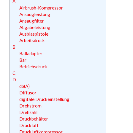
A
Airbrush-Kompressor
Ansaugleistung
Ansaugfilter
Abgabeleistung
Ausblaspistole
Arbeitsdruck
B
Balladapter
Bar
Betriebsdruck
C
D
db(A)
Diffusor
digitale Druckeinstellung
Drehstrom
Drehzahl
Druckbehälter
Druckluft
Druckluftkompressor