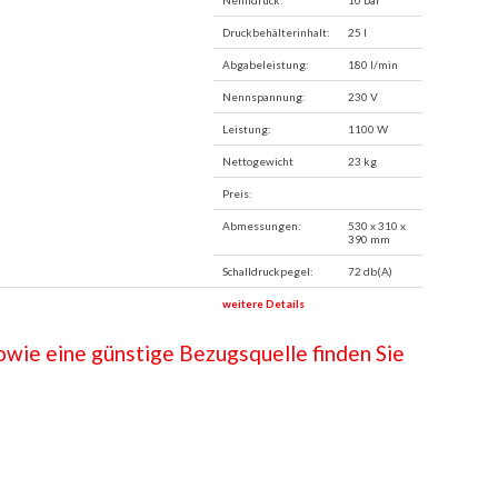
Druckbehälterinhalt:
25 l
Abgabeleistung:
180 l/min
Nennspannung:
230 V
Leistung:
1100 W
Nettogewicht
23 kg
Preis:
Abmessungen:
530 x 310 x
390 mm
Schalldruckpegel:
72 db(A)
weitere Details
wie eine günstige Bezugsquelle finden Sie