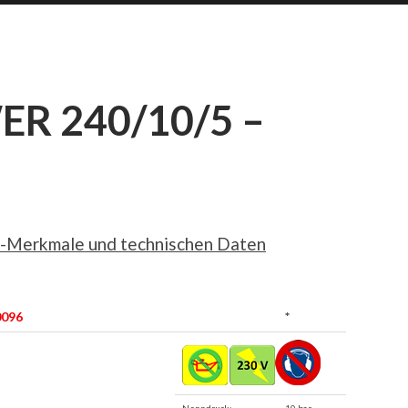
R 240/10/5 –
-Merkmale und technischen Daten
0096
*
Nenndruck:
10 bar