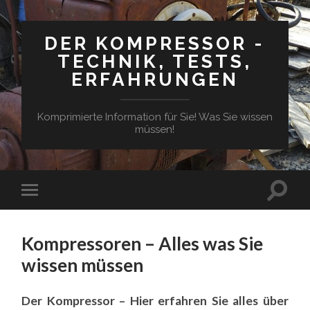
DER KOMPRESSOR -
TECHNIK, TESTS,
ERFAHRUNGEN
Komprimierte Information für Sie! Was Sie wissen
müssen!
Suchfe
Mobile-
ein-/a
Menü
ein-/ausblenden
Kompressoren – Alles was Sie
wissen müssen
Der Kompressor – Hier erfahren Sie alles über