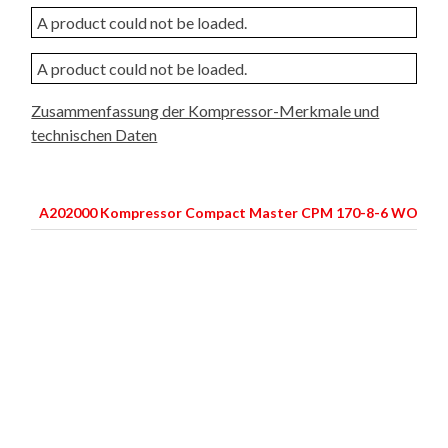
A product could not be loaded.
A product could not be loaded.
Zusammenfassung der Kompressor-Merkmale und
technischen Daten
A202000 Kompressor Compact Master CPM 170-8-6 WOF -A
N
D
A
N
L