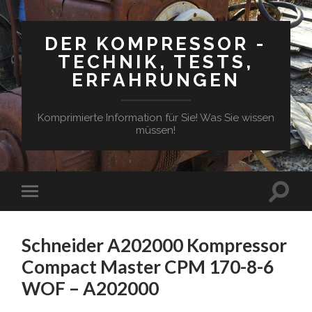
DER KOMPRESSOR -
TECHNIK, TESTS,
ERFAHRUNGEN
Komprimierte Information für Sie! Was Sie wissen
müssen!
Suchfe
Mobile-
ein-/a
Menü
ein-/ausblenden
Schneider A202000 Kompressor
Compact Master CPM 170-8-6
WOF – A202000